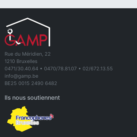
Rue du Méridien, 22
1210 Bruxelles
0471/30.40.64 • 0470/78.81.07 • 02/672.13.55
info@gamp.be
BE25 0015 2490 6482
Ils nous soutiennent