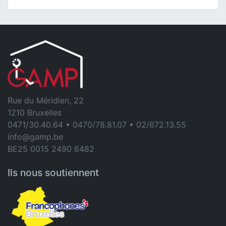
Rue du Méridien, 22
1210 Bruxelles
0471/30.40.64 • 0470/78.81.07 • 02/672.13.55
info@gamp.be
BE25 0015 2490 6482
Ils nous soutiennent