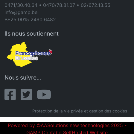
0471/30.40.64 • 0470/78.81.07 • 02/672.13.55
info@gamp.be
BE25 0015 2490 6482
Ils nous soutiennent
Nous suivre...
Protection de la vie privée et gestion des cookies
|
Powered by ©AASolutions new technologies 2025 -
GAMP Contabo SelfHosted Website