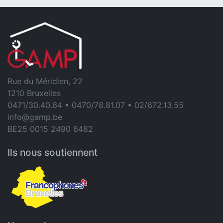
Rue du Méridien, 22
1210 Bruxelles
0471/30.40.64 • 0470/78.81.07 • 02/672.13.55
info@gamp.be
BE25 0015 2490 6482
Ils nous soutiennent