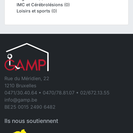
IMC et Cérébrolésions
(0)
Loisirs et sports
(0)
Rue du Méridien, 22
1210 Bruxelles
0471/30.40.64 • 0470/78.81.07 • 02/672.13.55
info@gamp.be
BE25 0015 2490 6482
Ils nous soutiennent