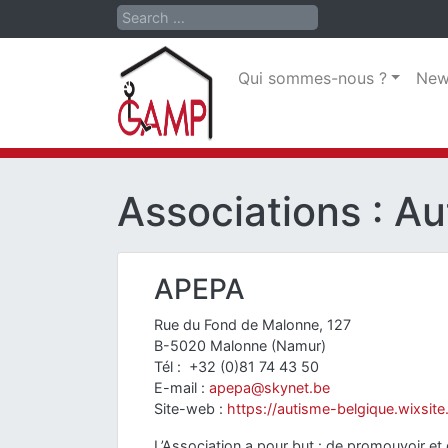
Search
Qui sommes-nous ?
New
Associations : A
APEPA
Rue du Fond de Malonne, 127
B-5020 Malonne (Namur)
Tél : +32 (0)81 74 43 50
E-mail :
apepa@skynet.be
Site-web :
https://autisme-belgique.wixsit
L’Association a pour but : de promouvoir et