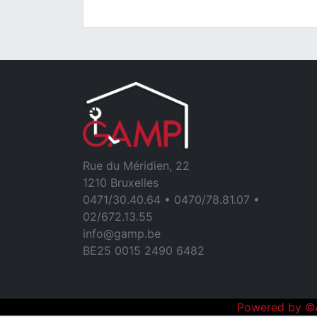
Rue du Méridien, 22
1210 Bruxelles
0471/30.40.64 • 0470/78.81.07 •
02/672.13.55
info@gamp.be
BE25 0015 2490 6482
Powered by ©A