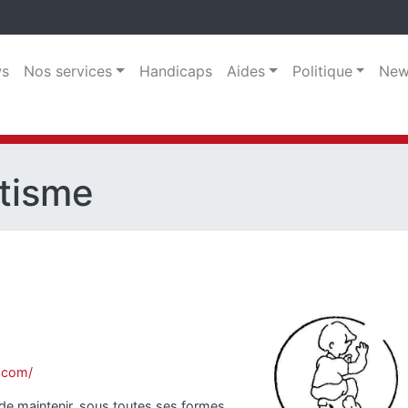
s
Nos services
Handicaps
Aides
Politique
New
utisme
e.com/
 de maintenir, sous toutes ses formes,