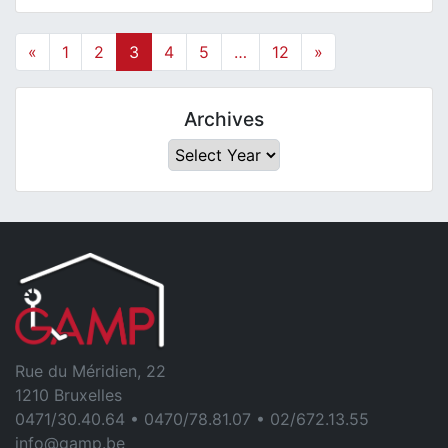
«
1
2
3
4
5
…
12
»
Archives
Archives
Rue du Méridien, 22
1210 Bruxelles
0471/30.40.64 • 0470/78.81.07 • 02/672.13.55
info@gamp.be