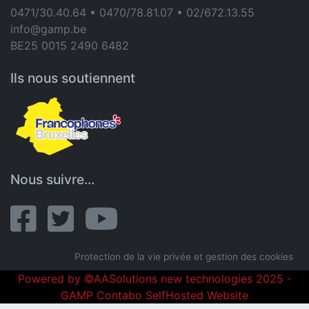
0471/30.40.64 • 0470/78.81.07 • 02/672.13.55
info@gamp.be
BE25 0015 2490 6482
Ils nous soutiennent
Nous suivre...
Protection de la vie privée et gestion des cookies
|
Powered by ©AASolutions new technologies 2025 -
GAMP Contabo SelfHosted Website