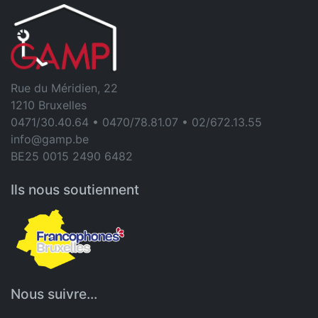
Rue du Méridien, 22
1210 Bruxelles
0471/30.40.64 • 0470/78.81.07 • 02/672.13.55
info@gamp.be
BE25 0015 2490 6482
Ils nous soutiennent
Nous suivre...