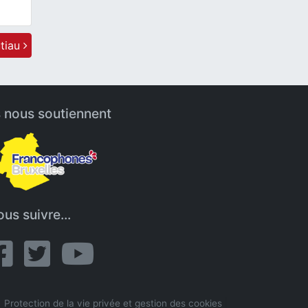
utiau
s nous soutiennent
us suivre...
Protection de la vie privée et gestion des cookies
|