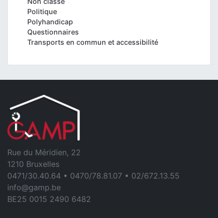
Non classé
Politique
Polyhandicap
Questionnaires
Transports en commun et accessibilité
Rue du Méridien, 22
1210 Bruxelles
0471/30.40.64 • 0470/78.81.07 • 02/672.13.55
info@gamp.be
BE25 0015 2490 6482