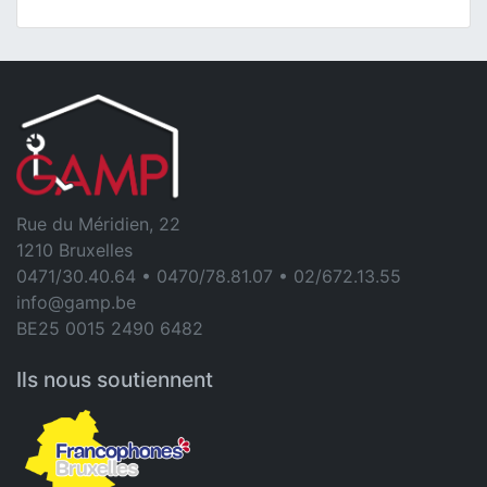
Rue du Méridien, 22
1210 Bruxelles
0471/30.40.64 • 0470/78.81.07 • 02/672.13.55
info@gamp.be
BE25 0015 2490 6482
Ils nous soutiennent