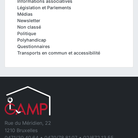
Informations associatives
Législation et Parlements
Médias
Newsletter
Non classé
Politique
Polyhandicap
Questionnaires
Transports en commun et accessibilité
Rue du Méridien, 22
1210 Bruxelles
0471/30.40.64 • 0470/78.81.07 • 02/672.13.55