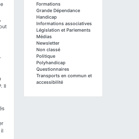
le
Formations
Grande Dépendance
Handicap
,
Informations associatives
out
Législation et Parlements
Médias
Newsletter
Non classé
…
Politique
Polyhandicap
Questionnaires
Transports en commun et
n
accessibilité
 Il
és
er
il