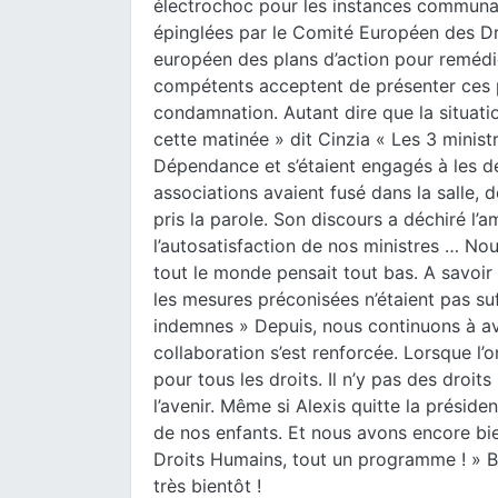
électrochoc pour les instances communaut
épinglées par le Comité Européen des Dr
européen des plans d’action pour remédier
compétents acceptent de présenter ces pl
condamnation. Autant dire que la situat
cette matinée » dit Cinzia « Les 3 minis
Dépendance et s’étaient engagés à les dé
associations avaient fusé dans la salle, 
pris la parole. Son discours a déchiré l’a
l’autosatisfaction de nos ministres … Nou
tout le monde pensait tout bas. A savoir
les mesures préconisées n’étaient pas suff
indemnes »
Depuis, nous continuons à av
collaboration s’est renforcée. Lorsque l’o
pour tous les droits. Il n’y pas des droit
l’avenir. Même si Alexis quitte la préside
de nos enfants. Et nous avons encore bi
Droits Humains, tout un programme ! »
B
très bientôt !