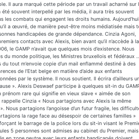
. Il aura marqué cette période par un travail acharné sur 
a été souvent interpellé par les média, il aura très souvent
 tous les combats qui engagent les droits humains.
Aujourd’hui
’il a œuvré, de manière peut-être moins médiatisée mais t
personnes handicapées de grande dépendance.
Cinzia Agoni,
emiers contacts avec Alexis, bien avant qu’il n’accède à la
006, le GAMP n’avait que quelques mois d’existence. Nous
s du monde politique, les Ministres bruxellois et fédéraux 
s du tout m’envoie copie d’un mail enflammé destiné à des
carences de l’Etat belge en matière d’aide aux enfants
nées par le système. Il nous soutient. Il écrira d’ailleurs u
cause ».
Alexis Deswaef participe à quelques sit-in du GAMP.
un prénom rare qui signifie en vieux slave « aimée de son
e rappelle Cinzia « Nous partagions avec Alexis la même
». Nous partagions l’angoisse d’un futur fragile, les difficult
rtagions la rage face au désespoir de certaines familles »
orçant le barrage de la police lors du sit-in visant le Premi
ules 5 personnes sont admises au cabinet du Premier, mais 
s en zone neutre avec leurs enfants handicapés doivent