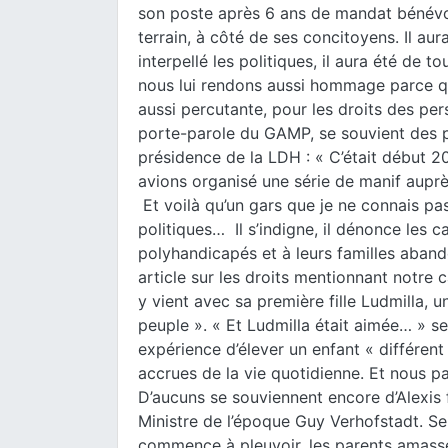
son poste après 6 ans de mandat bénévole
terrain, à côté de ses concitoyens. Il aur
interpellé les politiques, il aura été de
nous lui rendons aussi hommage parce qu
aussi percutante, pour les droits des 
porte-parole du GAMP, se souvient des pr
présidence de la LDH : « C’était début 2
avions organisé une série de manif auprè
Et voilà qu’un gars que je ne connais pa
politiques… Il s’indigne, il dénonce les 
polyhandicapés et à leurs familles abandon
article sur les droits mentionnant notre 
y vient avec sa première fille Ludmilla, 
peuple ».
« Et Ludmilla était aimée… » s
expérience d’élever un enfant « différent 
accrues de la vie quotidienne. Et nous pa
D’aucuns se souviennent encore d’Alexis f
Ministre de l’époque Guy Verhofstadt. Se
commence à pleuvoir, les parents amassé