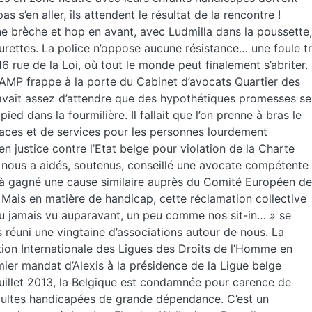
as s’en aller, ils attendent le résultat de la rencontre !
une brèche et hop en avant, avec Ludmilla dans la poussette,
iturettes. La police n’oppose aucune résistance… une foule t
6 rue de la Loi, où tout le monde peut finalement s’abriter.
GAMP frappe à la porte du Cabinet d’avocats Quartier des
n avait assez d’attendre que des hypothétiques promesses se
pied dans la fourmilière. Il fallait que l’on prenne à bras le
aces et de services pour les personnes lourdement
 en justice contre l’Etat belge pour violation de la Charte
l nous a aidés, soutenus, conseillé une avocate compétente 
éjà gagné une cause similaire auprès du Comité Européen d
Mais en matière de handicap, cette réclamation collective
du jamais vu auparavant, un peu comme nos sit-in… » se
 réuni une vingtaine d’associations autour de nous. La
tion Internationale des Ligues des Droits de l’Homme en
er mandat d’Alexis à la présidence de la Ligue belge
juillet 2013, la Belgique est condamnée pour carence de
adultes handicapées de grande dépendance. C’est un