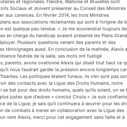
aires et régionales. Flandre, Wallonie et Bruxelles sont
oits Sociaux et doivent présenter au Conseil des Ministres
 aux carences. En février 2014, les trois Ministres
ans aux associations réclamantes qui sont à l’origine de l
ion est quelque peu tendue.
« Je me souviendrai toujours de
tres en charge du handicap avaient présenté les Plans Gran
ployer. Plusieurs questions venant des parents et des
des témoignages aussi. En conclusion de la matinée, Alexis 
mbiance feutrée de la salle, ses mots ont fustigé
s, parents, avons ovationné Alexis qui disait tout haut ce q
 qu’il nous faudrait garder la pression encore longtemps car
isantes. Les politiques étaient furieux, ils n’en sont pas sor
oir des contacts avec la Ligue des Droits Humains, notre
n se bat pour des droits humains, quels qu’ils soient, on se 
s plus justes que d’autres » conclut Cinzia « Je suis confiant
nce de la Ligue, je sais qu’il continuera à œuvrer pour les dr
en de combats à mener en collaboration avec la Ligue des
on vent Alexis, merci pour cet engagement sans faille et à