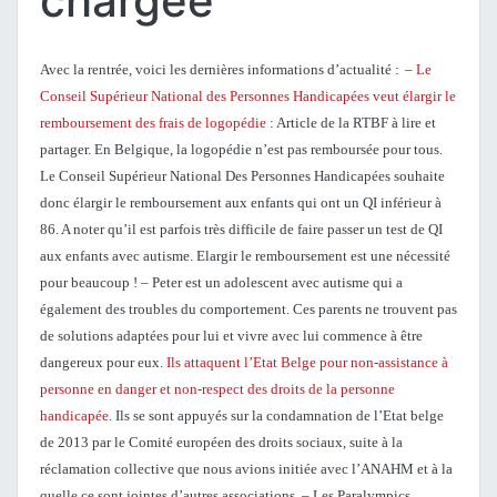
chargée
Avec la rentrée, voici les dernières informations d’actualité :
–
Le
Conseil Supérieur National des Personnes Handicapées veut élargir le
remboursement des frais de logopédie
: Article de la RTBF à lire et
partager. En Belgique, la logopédie n’est pas remboursée pour tous.
Le Conseil Supérieur National Des Personnes Handicapées souhaite
donc élargir le remboursement aux enfants qui ont un QI inférieur à
86. A noter qu’il est parfois très difficile de faire passer un test de QI
aux enfants avec autisme. Elargir le remboursement est une nécessité
pour beaucoup !
– Peter est un adolescent avec autisme qui a
également des troubles du comportement. Ces parents ne trouvent pas
de solutions adaptées pour lui et vivre avec lui commence à être
dangereux pour eux.
Ils attaquent l’Etat Belge pour non-assistance à
personne en danger et non-respect des droits de la personne
handicapée
. Ils se sont appuyés sur la condamnation de l’Etat belge
de 2013 par le Comité européen des droits sociaux, suite à la
réclamation collective que nous avions initiée avec l’ANAHM et à la
quelle ce sont jointes d’autres associations.
– Les Paralympics