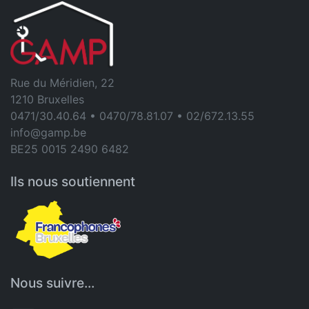
Rue du Méridien, 22
1210 Bruxelles
0471/30.40.64 • 0470/78.81.07 • 02/672.13.55
info@gamp.be
BE25 0015 2490 6482
Ils nous soutiennent
Nous suivre...