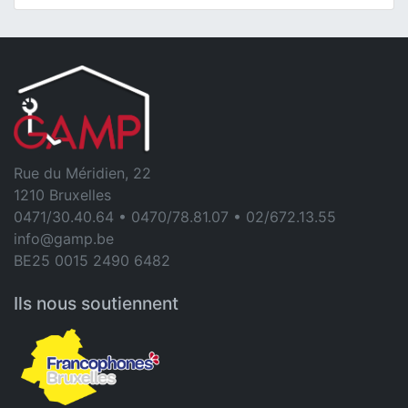
Rue du Méridien, 22
1210 Bruxelles
0471/30.40.64 • 0470/78.81.07 • 02/672.13.55
info@gamp.be
BE25 0015 2490 6482
Ils nous soutiennent