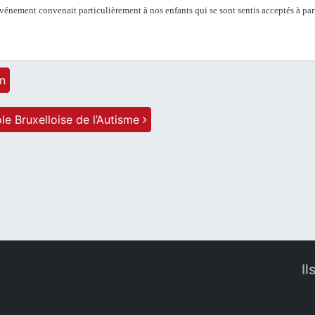
événement convenait particulièrement à nos enfants qui se sont sentis acceptés à par
in
le Bruxelloise de l’Autisme
Il