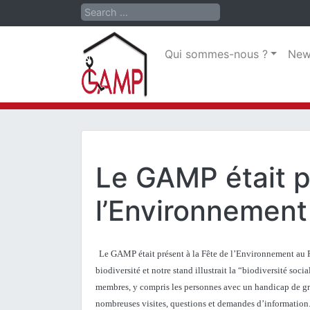
Search
Qui sommes-nous ?
New
Le GAMP était p
l’Environnement
Le GAMP était présent à la Fête de l’Environnement au 
biodiversité et notre stand illustrait la “biodiversité socia
membres, y compris les personnes avec un handicap de gr
nombreuses visites, questions et demandes d’information. N