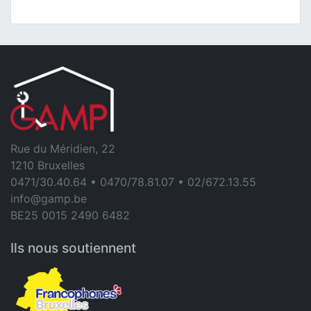
Rue du Méridien, 22
1210 Bruxelles
0471/30.40.64 • 0470/78.81.07 • 02/672.13.55
info@gamp.be
BE25 0015 2490 6482
Ils nous soutiennent