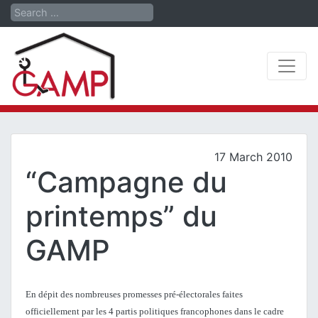
Search
17 March 2010
“Campagne du
printemps” du
GAMP
En dépit des nombreuses promesses pré-électorales faites
officiellement par les 4 partis politiques francophones dans le cadre