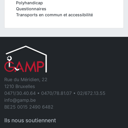
Polyhandicap
Questionnaires
Transports en commun et accessibilité
Rue du Méridien, 22
1210 Bruxelles
0471/30.40.64 • 0470/78.81.07 • 02/672.13.55
info@gamp.be
BE25 0015 2490 6482
Ils nous soutiennent