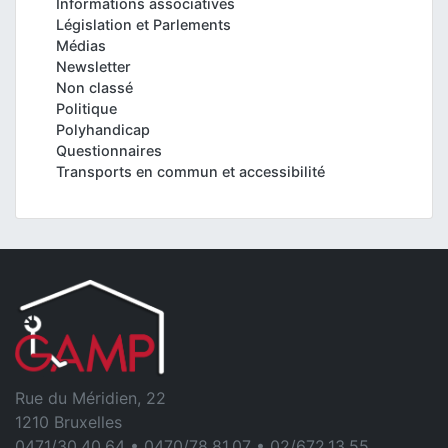
Informations associatives
Législation et Parlements
Médias
Newsletter
Non classé
Politique
Polyhandicap
Questionnaires
Transports en commun et accessibilité
Rue du Méridien, 22
1210 Bruxelles
0471/30.40.64 • 0470/78.81.07 • 02/672.13.55