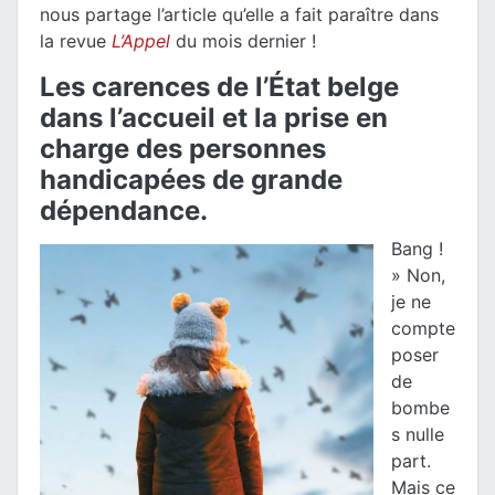
nous partage l’article qu’elle a fait paraître dans
la revue
L’Appel
du mois dernier !
Les carences de
l’État belge
dans
l’accueil et la
prise en
charge
des personnes
handicapées de grande
dépendance.
Bang !
» Non,
je ne
compte
poser
de
bombe
s nulle
part.
Mais ce