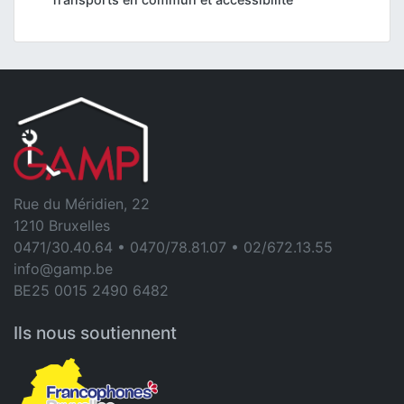
Rue du Méridien, 22
1210 Bruxelles
0471/30.40.64 • 0470/78.81.07 • 02/672.13.55
info@gamp.be
BE25 0015 2490 6482
Ils nous soutiennent